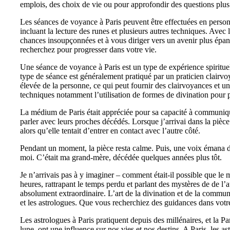
emplois, des choix de vie ou pour approfondir des questions plus 
Les séances de voyance à Paris peuvent être effectuées en personne
incluant la lecture des runes et plusieurs autres techniques. Avec
chances insoupçonnées et à vous diriger vers un avenir plus épanoui
recherchez pour progresser dans votre vie.
Une séance de voyance à Paris est un type de expérience spirituell
type de séance est généralement pratiqué par un praticien clairvo
élevée de la personne, ce qui peut fournir des clairvoyances et un
techniques notamment l’utilisation de formes de divination pour pl
La médium de Paris était appréciée pour sa capacité à communique
parler avec leurs proches décédés. Lorsque j’arrivai dans la pièc
alors qu’elle tentait d’entrer en contact avec l’autre côté.
Pendant un moment, la pièce resta calme. Puis, une voix émana des 
moi. C’était ma grand-mère, décédée quelques années plus tôt.
Je n’arrivais pas à y imaginer – comment était-il possible que le 
heures, rattrapant le temps perdu et parlant des mystères de de 
absolument extraordinaire. L’art de la divination et de la commun
et les astrologues. Que vous recherchiez des guidances dans vot
Les astrologues à Paris pratiquent depuis des millénaires, et la P
lune, ont une influence sur nos vies et nos destins. A Paris, les 