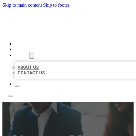
Skip to main content
Skip to footer
BEST US BUSINESS
HOME
LOCATIONS
ABOUT
ABOUT US
CONTACT US